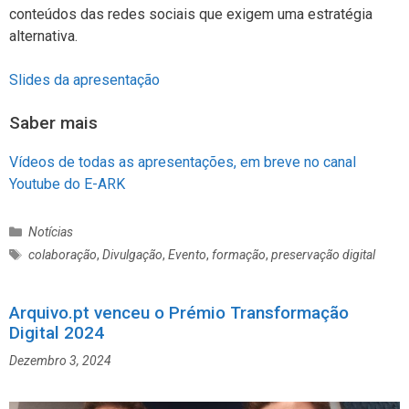
conteúdos das redes sociais que exigem uma estratégia
alternativa.
Slides da apresentação
Saber mais
Vídeos de todas as apresentações, em breve no canal
Youtube do E-ARK
C
Notícias
a
E
colaboração
,
Divulgação
,
Evento
,
formação
,
preservação digital
t
t
e
i
g
Arquivo.pt venceu o Prémio Transformação
q
o
Digital 2024
u
r
e
Dezembro 3, 2024
i
t
a
a
s
s