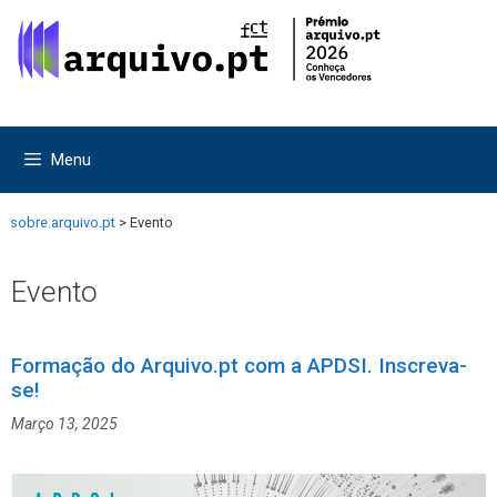
Saltar
Saltar
para
para
o
o
conteúdo
conteúdo
Menu
sobre.arquivo.pt
>
Evento
Evento
Formação do Arquivo.pt com a APDSI. Inscreva-
se!
Março 13, 2025