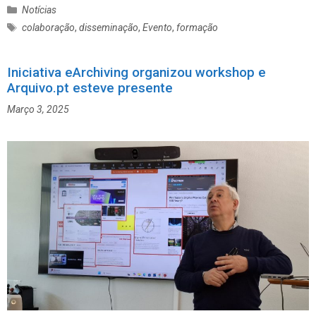
C
Notícias
a
E
colaboração
,
disseminação
,
Evento
,
formação
t
t
e
i
g
Iniciativa eArchiving organizou workshop e
q
o
Arquivo.pt esteve presente
u
r
e
Março 3, 2025
i
t
a
a
s
s