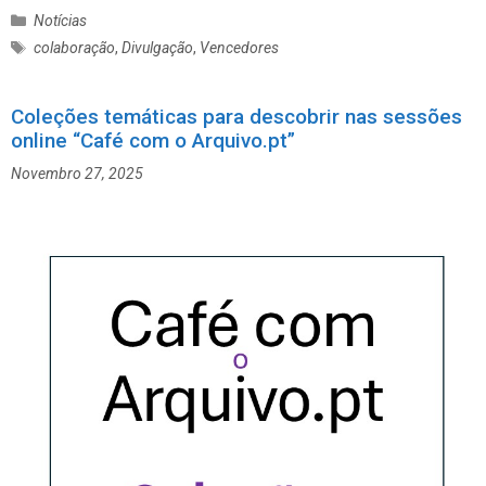
C
Notícias
a
E
colaboração
,
Divulgação
,
Vencedores
t
t
e
i
g
Coleções temáticas para descobrir nas sessões
q
o
online “Café com o Arquivo.pt”
u
r
e
Novembro 27, 2025
i
t
a
a
s
s