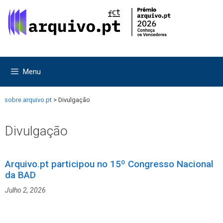
Saltar
Saltar
para
para
o
o
conteúdo
conteúdo
Menu
sobre.arquivo.pt
>
Divulgação
Divulgação
Arquivo.pt participou no 15º Congresso Nacional
da BAD
Julho 2, 2026