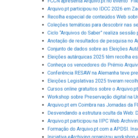
FCCN apresenta Arquivo.pt no evento “Fi
Arquivo.pt participou no IDCC 2026 em Z
Recolha especial de conteúdos Web sobre
Coleções temáticas para descobrir nas se
Ciclo “Arquivos do Saber” realiza sessão 
Anotação de resultados de pesquisa no Ar
Conjunto de dados sobre as Eleições Autá
Eleições autárquicas 2025 têm recolha esp
Conheça os vencedores do Prémio Arquiv
Conferência RESAW na Alemanha teve pre
Eleições Legislativas 2025 tiveram recolh
Cursos online gratuitos sobre o Arquivo.p
Workshop sobre Preservação digital na U
Arquivo.pt em Coimbra nas Jornadas da 
Desvendando a estrutura oculta da Web: D
Arquivo.pt participou na IIPC Web Archiv
Formação do Arquivo.pt com a APDSI. Ins
Iniciativa eArchiving organizou workshop 