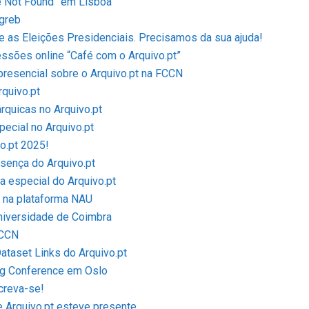
le Not Found” em Lisboa
agreb
 as Eleições Presidenciais. Precisamos da sua ajuda!
ssões online “Café com o Arquivo.pt”
presencial sobre o Arquivo.pt na FCCN
quivo.pt
rquicas no Arquivo.pt
ecial no Arquivo.pt
o.pt 2025!
sença do Arquivo.pt
a especial do Arquivo.pt
t na plataforma NAU
niversidade de Coimbra
FCCN
ataset Links do Arquivo.pt
ing Conference em Oslo
creva-se!
e Arquivo.pt esteve presente