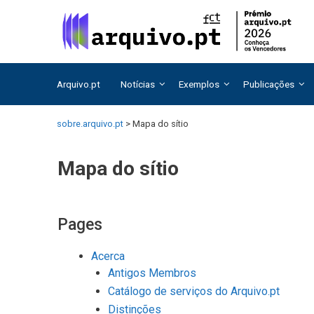
Saltar
Saltar
para
para
o
o
conteúdo
conteúdo
Arquivo.pt
Notícias
Exemplos
Publicações
sobre.arquivo.pt
>
Mapa do sítio
Mapa do sítio
Pages
Acerca
Antigos Membros
Catálogo de serviços do Arquivo.pt
Distinções