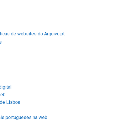
áticas de websites do Arquivo.pt
e
igital
Web
 de Lisboa
ais portugueses na web