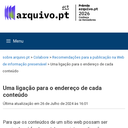
Saltar
Saltar
para
para
o
o
conteúdo
conteúdo
Menu
sobre.arquivo.pt
>
Colabore
>
Recomendações para a publicação na Web
de informação preservável
>
Uma ligação para o endereço de cada
conteúdo
Uma ligação para o endereço de cada
conteúdo
Última atualização em 26 de Julho de 2024 às 16:01
Para que os conteúdos de um sítio web possam ser