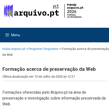
Saltar
Saltar
para
para
o
o
conteúdo
conteúdo
Menu
sobre.arquivo.pt
>
Perguntas frequentes
>
Formação acerca de preservação
da Web
Formação acerca de preservação da Web
Última atualização em 15 de Julho de 2026 às 12:21
Formações oferecidas pelo Arquivo.pt na área de
preservação e investigação sobre informação preservada da
Web.