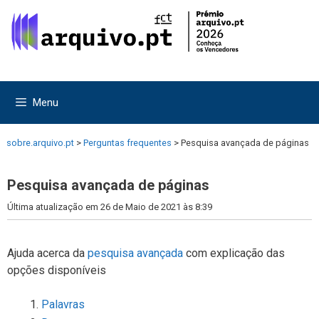
Saltar
Saltar
para
para
o
o
conteúdo
conteúdo
Menu
sobre.arquivo.pt
>
Perguntas frequentes
>
Pesquisa avançada de páginas
Pesquisa avançada de páginas
Última atualização em 26 de Maio de 2021 às 8:39
Ajuda acerca da
pesquisa avançada
com explicação das
opções disponíveis
Palavras