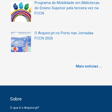
Programa de Mobilidade em Bibliotecas
do Ensino Superior pela terceira vez na
FCCN
O Arquivo.pt no Porto nas Jornadas
FCCN 2026
Mais notícias ...
Sobre
O que é o Arquivo.pt?