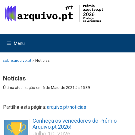
Saltar
Saltar
para
para
o
o
conteúdo
conteúdo
Menu
sobre.arquivo.pt
>
Notícias
Notícias
Última atualização em 6 de Maio de 2021 às 15:39
Partilhe esta página:
arquivo.pt/noticias
Conheça os vencedores do Prémio
Arquivo.pt 2026!
Julho 10, 2026