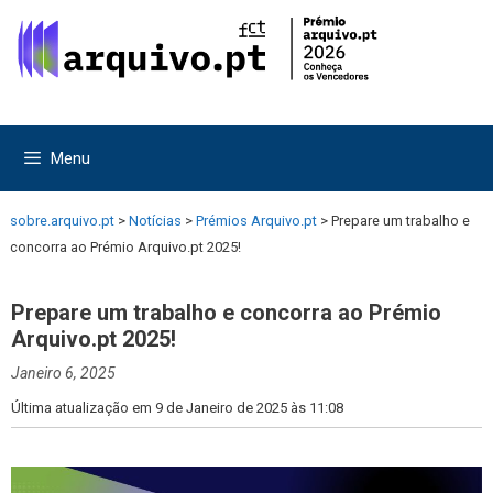
Saltar
Saltar
para
para
o
o
conteúdo
conteúdo
Menu
sobre.arquivo.pt
>
Notícias
>
Prémios Arquivo.pt
>
Prepare um trabalho e
concorra ao Prémio Arquivo.pt 2025!
Prepare um trabalho e concorra ao Prémio
Arquivo.pt 2025!
Janeiro 6, 2025
Última atualização em 9 de Janeiro de 2025 às 11:08