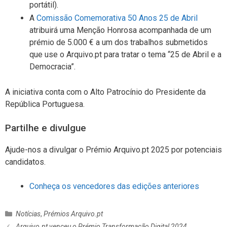
portátil).
A
Comissão Comemorativa 50 Anos 25 de Abril
atribuirá uma Menção Honrosa acompanhada de um
prémio de 5.000 € a um dos trabalhos submetidos
que use o Arquivo.pt para tratar o tema “25 de Abril e a
Democracia”.
A iniciativa conta com o Alto Patrocínio do Presidente da
República Portuguesa.
Partilhe e divulgue
Ajude-nos a divulgar o Prémio Arquivo.pt 2025 por potenciais
candidatos.
Conheça os vencedores das edições anteriores
C
Notícias
,
Prémios Arquivo.pt
a
N
Arquivo.pt venceu o Prémio Transformação Digital 2024