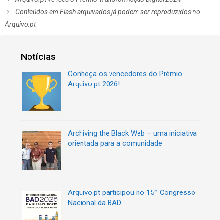
t
a
Conteúdos em Flash arquivados já podem ser reproduzidos no
e
v
Arquivo.pt
g
e
o
g
r
a
Notícias
i
ç
a
ã
Conheça os vencedores do Prémio
s
o
Arquivo.pt 2026!
d
e
a
r
t
Archiving the Black Web – uma iniciativa
i
orientada para a comunidade
g
o
s
Arquivo.pt participou no 15º Congresso
Nacional da BAD