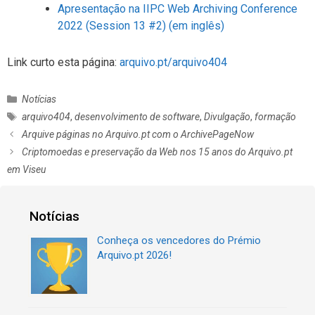
Apresentação na IIPC Web Archiving Conference
2022 (Session 13 #2) (em inglês)
Link curto esta página:
arquivo.pt/arquivo404
C
Notícias
a
E
arquivo404
,
desenvolvimento de software
,
Divulgação
,
formação
t
t
N
Arquive páginas no Arquivo.pt com o ArchivePageNow
e
i
a
Criptomoedas e preservação da Web nos 15 anos do Arquivo.pt
g
q
v
em Viseu
o
u
e
r
e
g
i
t
a
Notícias
a
a
ç
s
s
ã
Conheça os vencedores do Prémio
o
Arquivo.pt 2026!
d
e
a
r