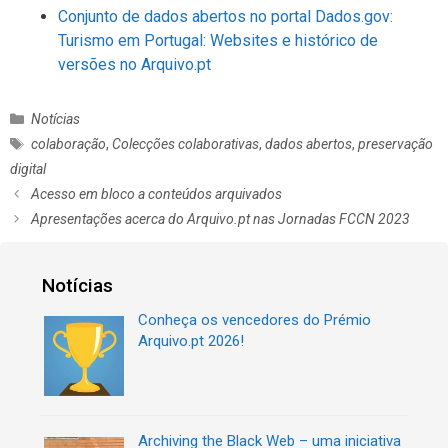
Conjunto de dados abertos no portal Dados.gov:
Turismo em Portugal: Websites e histórico de
versões no Arquivo.pt
C
Notícias
a
E
colaboração
,
Colecções colaborativas
,
dados abertos
,
preservação
t
t
digital
e
i
N
Acesso em bloco a conteúdos arquivados
g
q
a
Apresentações acerca do Arquivo.pt nas Jornadas FCCN 2023
o
u
v
r
e
e
i
t
g
Notícias
a
a
a
s
s
ç
Conheça os vencedores do Prémio
ã
Arquivo.pt 2026!
o
d
e
a
Archiving the Black Web – uma iniciativa
r