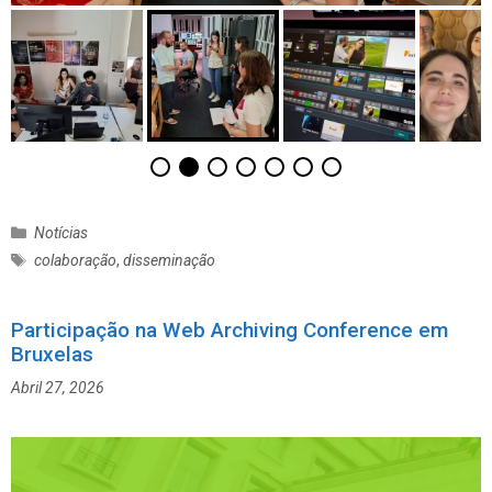
C
Notícias
a
E
colaboração
,
disseminação
t
t
e
i
g
Participação na Web Archiving Conference em
q
o
Bruxelas
u
r
e
Abril 27, 2026
i
t
a
a
s
s