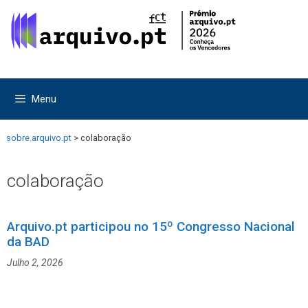
Saltar
Saltar
para
para
o
o
conteúdo
conteúdo
Menu
sobre.arquivo.pt
>
colaboração
colaboração
Arquivo.pt participou no 15º Congresso Nacional
da BAD
Julho 2, 2026