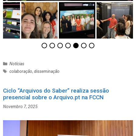
C
Notícias
a
E
colaboração
,
disseminação
t
t
e
i
g
Ciclo “Arquivos do Saber” realiza sessão
q
o
presencial sobre o Arquivo.pt na FCCN
u
r
e
Novembro 7, 2025
i
t
a
a
s
s