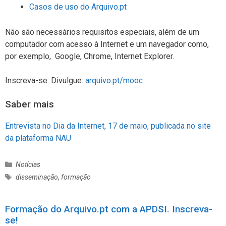
Casos de uso do Arquivo.pt
Não são necessários requisitos especiais, além de um
computador com acesso à Internet e um navegador como,
por exemplo, Google, Chrome, Internet Explorer.
Inscreva-se. Divulgue:
arquivo.pt/mooc
Saber mais
Entrevista no Dia da Internet, 17 de maio, publicada no site
da plataforma NAU
C
Notícias
a
E
disseminação
,
formação
t
t
e
i
g
Formação do Arquivo.pt com a APDSI. Inscreva-
q
o
se!
u