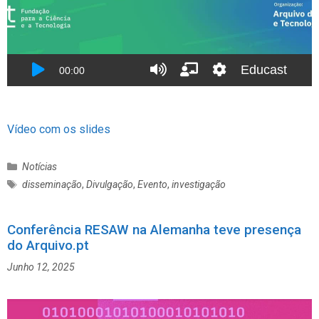
Vídeo com os slides
C
Notícias
a
E
disseminação
,
Divulgação
,
Evento
,
investigação
t
t
e
i
g
Conferência RESAW na Alemanha teve presença
q
o
do Arquivo.pt
u
r
e
Junho 12, 2025
i
t
a
a
s
s