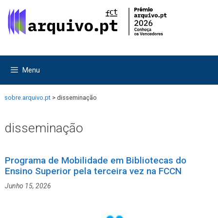
Saltar
Saltar
para
para
o
o
conteúdo
conteúdo
Menu
sobre.arquivo.pt
>
disseminação
disseminação
Programa de Mobilidade em Bibliotecas do
Ensino Superior pela terceira vez na FCCN
Junho 15, 2026