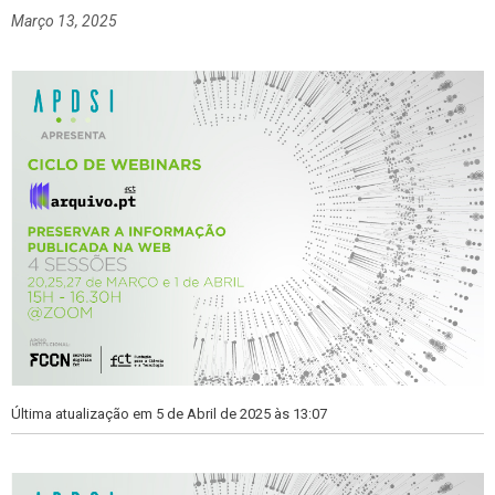
r
e
Março 13, 2025
i
t
a
a
s
s
Última atualização em 5 de Abril de 2025 às 13:07