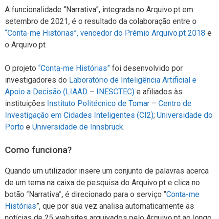
A funcionalidade “Narrativa”, integrada no Arquivo.pt em
setembro de 2021, é o resultado da colaboração entre o
“Conta-me Histórias”, vencedor do Prémio Arquivo.pt 2018
e
o Arquivo.pt.
O projeto
“Conta-me Histórias”
foi desenvolvido por
investigadores do
Laboratório de Inteligência Artificial e
Apoio a Decisão (LIAAD
–
INESCTEC
)
e afiliados às
instituições
Instituto Politécnico de Tomar
–
Centro de
Investigação em Cidades Inteligentes (CI2)
;
Universidade do
Porto
e
Universidade de Innsbruck
.
Como funciona?
Quando um utilizador insere um conjunto de palavras acerca
de um tema na caixa de pesquisa do Arquivo.pt e clica no
botão “Narrativa”, é direcionado para o serviço “
Conta-me
Histórias
”, que por sua vez analisa automaticamente as
notícias de 25 websites arquivados pelo Arquivo.pt ao longo