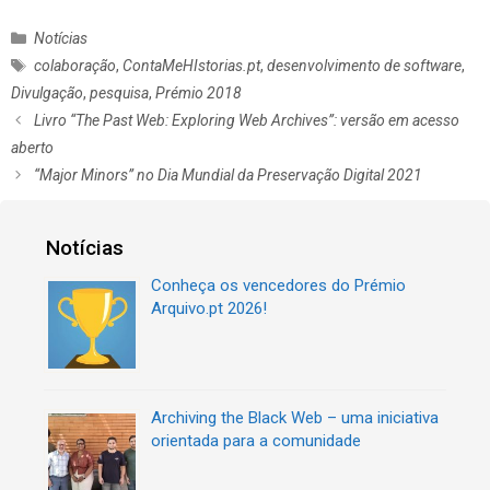
C
Notícias
a
E
colaboração
,
ContaMeHIstorias.pt
,
desenvolvimento de software
,
t
t
Divulgação
,
pesquisa
,
Prémio 2018
e
i
N
Livro “The Past Web: Exploring Web Archives”: versão em acesso
g
q
a
aberto
o
u
v
r
“Major Minors” no Dia Mundial da Preservação Digital 2021
e
e
i
t
g
a
a
a
s
Notícias
s
ç
ã
Conheça os vencedores do Prémio
o
Arquivo.pt 2026!
d
e
a
r
t
Archiving the Black Web – uma iniciativa
i
orientada para a comunidade
g
o