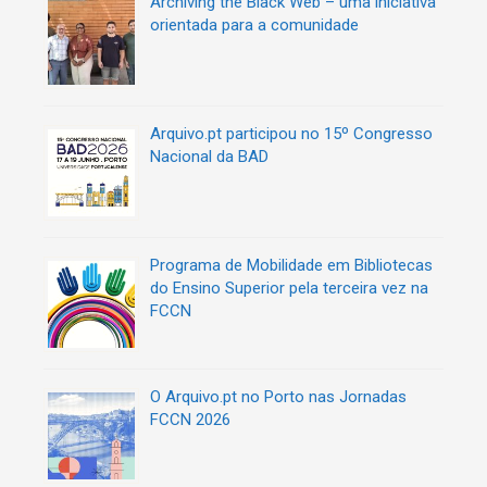
Archiving the Black Web – uma iniciativa
r
orientada para a comunidade
t
i
g
o
s
Arquivo.pt participou no 15º Congresso
Nacional da BAD
Programa de Mobilidade em Bibliotecas
do Ensino Superior pela terceira vez na
FCCN
O Arquivo.pt no Porto nas Jornadas
FCCN 2026