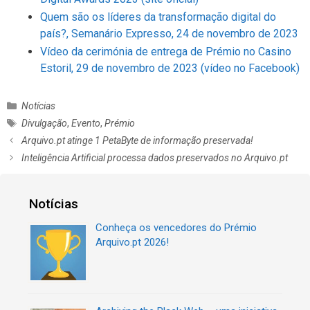
Quem são os líderes da transformação digital do
país?, Semanário Expresso, 24 de novembro de 2023
Vídeo da cerimónia de entrega de Prémio no Casino
Estoril, 29 de novembro de 2023 (vídeo no Facebook)
C
Notícias
a
E
Divulgação
,
Evento
,
Prémio
t
t
N
Arquivo.pt atinge 1 PetaByte de informação preservada!
e
i
a
Inteligência Artificial processa dados preservados no Arquivo.pt
g
q
v
o
u
e
r
e
g
Notícias
i
t
a
a
a
ç
Conheça os vencedores do Prémio
s
s
ã
Arquivo.pt 2026!
o
d
e
a