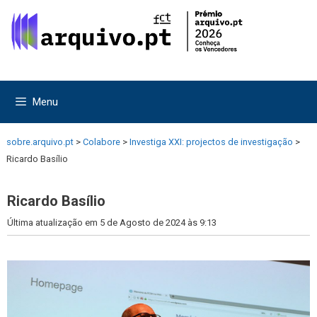
Saltar
Saltar
para
para
o
o
conteúdo
conteúdo
Menu
sobre.arquivo.pt
>
Colabore
>
Investiga XXI: projectos de investigação
>
Ricardo Basílio
Ricardo Basílio
Última atualização em 5 de Agosto de 2024 às 9:13