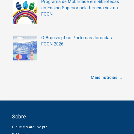
Programa de Mobilidade em Bibliotecas
do Ensino Superior pela terceira vez na
FCCN
O Arquivo.pt no Porto nas Jornadas
FCCN 2026
Mais notícias ...
Sobre
O que é o Arquivo.pt?