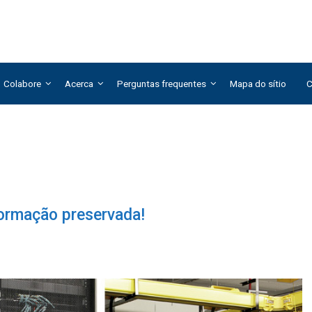
Colabore
Acerca
Perguntas frequentes
Mapa do sítio
C
formação preservada!