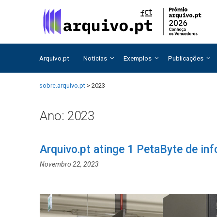
Saltar
Saltar
para
para
o
o
conteúdo
conteúdo
Arquivo.pt
Notícias
Exemplos
Publicações
sobre.arquivo.pt
>
2023
Ano:
2023
Arquivo.pt atinge 1 PetaByte de in
Novembro 22, 2023