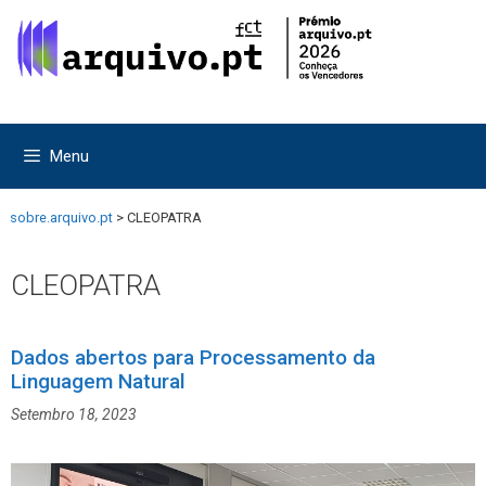
Saltar
Saltar
para
para
o
o
conteúdo
conteúdo
Menu
sobre.arquivo.pt
>
CLEOPATRA
CLEOPATRA
Dados abertos para Processamento da
Linguagem Natural
Setembro 18, 2023