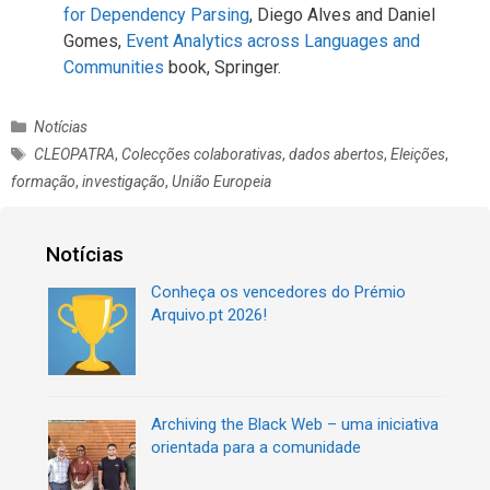
for Dependency Parsing
, Diego Alves and Daniel
Gomes,
Event Analytics across Languages and
Communities
book, Springer.
C
Notícias
a
E
CLEOPATRA
,
Colecções colaborativas
,
dados abertos
,
Eleições
,
t
t
formação
,
investigação
,
União Europeia
e
i
g
q
o
u
Notícias
r
e
i
t
Conheça os vencedores do Prémio
a
a
Arquivo.pt 2026!
s
s
Archiving the Black Web – uma iniciativa
orientada para a comunidade