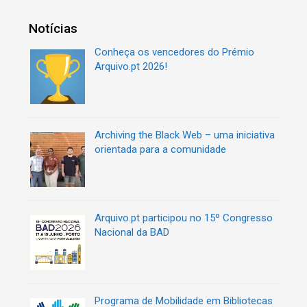
g
q
o
u
Notícias
r
e
i
t
Conheça os vencedores do Prémio
a
a
Arquivo.pt 2026!
s
s
Archiving the Black Web – uma iniciativa
orientada para a comunidade
Arquivo.pt participou no 15º Congresso
Nacional da BAD
Programa de Mobilidade em Bibliotecas