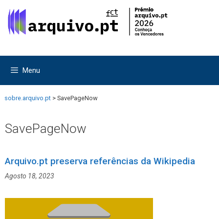
Saltar
Saltar
para
para
o
o
conteúdo
conteúdo
Menu
sobre.arquivo.pt
>
SavePageNow
SavePageNow
Arquivo.pt preserva referências da Wikipedia
Agosto 18, 2023