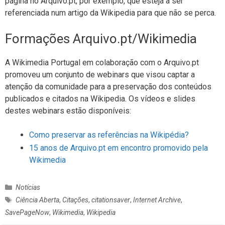
página no Arquivo.pt, por exemplo, que esteja a ser
referenciada num artigo da Wikipedia para que não se perca.
Formações Arquivo.pt/Wikimedia
A Wikimedia Portugal em colaboração com o Arquivo.pt
promoveu um conjunto de webinars que visou captar a
atenção da comunidade para a preservação dos conteúdos
publicados e citados na Wikipedia. Os vídeos e slides
destes webinars estão disponíveis:
Como preservar as referências na Wikipédia?
15 anos de Arquivo.pt em encontro promovido pela
Wikimedia
C
Notícias
a
E
Ciência Aberta
,
Citações
,
citationsaver
,
Internet Archive
,
t
t
SavePageNow
,
Wikimedia
,
Wikipedia
e
i