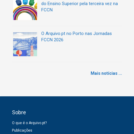
do Ensino Superior pela terceira vez na
FCCN
O Arquivo.pt no Porto nas Jornadas
FCCN 2026
Mais notícias ...
Sobre
O que é o Arquivo.pt?
Publicações