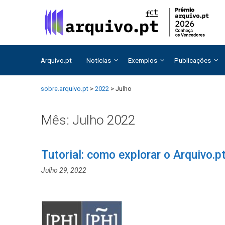
Saltar
Saltar
para
para
o
o
conteúdo
conteúdo
Arquivo.pt
Notícias
Exemplos
Publicações
sobre.arquivo.pt
>
2022
>
Julho
Mês:
Julho 2022
Tutorial: como explorar o Arquivo.
Julho 29, 2022