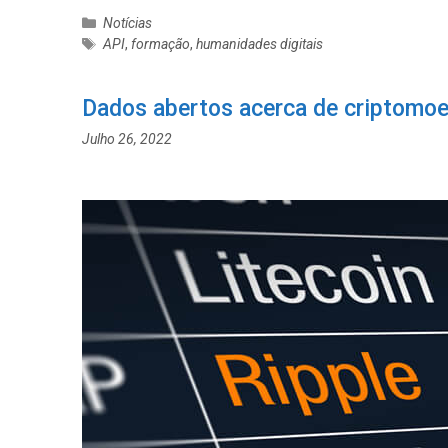
C
Notícias
a
E
API
,
formação
,
humanidades digitais
t
t
e
i
Dados abertos acerca de criptomo
g
q
o
u
Julho 26, 2022
r
e
i
t
a
a
s
s