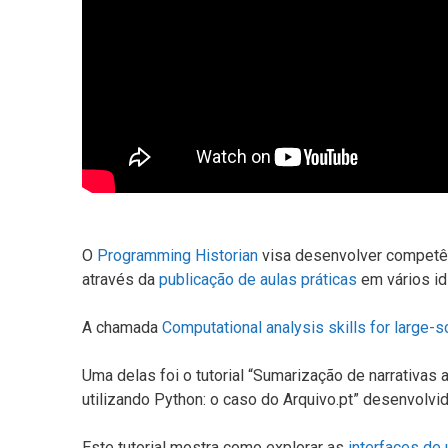
O
Programming Historian
visa desenvolver competên
através da
publicação de aulas práticas
em vários id
A chamada
Computational analysis skills for large-s
Uma delas foi o tutorial “Sumarização de narrativ
utilizando Python: o caso do Arquivo.pt” desenvolvi
Este tutorial mostra como explorar as
interfaces de 