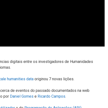
cias digitais entre os investigadores de Humanidades
iomas.
cale humanities data
originou 7 novas lições.
as acerca de eventos do passado documentados na web
do por
Daniel Gomes
e
Ricardo Campos
.
utilizador
e de
Programação de Aplicações (API)