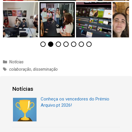
C
Notícias
a
E
colaboração
,
disseminação
t
t
e
i
g
q
Notícias
o
u
r
Conheça os vencedores do Prémio
e
i
Arquivo.pt 2026!
t
a
a
s
s