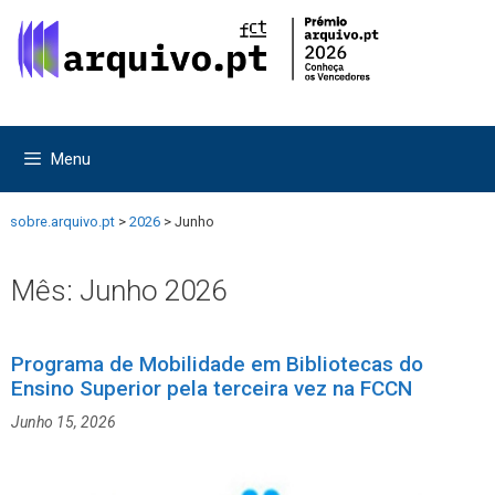
Saltar
Saltar
para
para
o
o
conteúdo
conteúdo
Menu
sobre.arquivo.pt
>
2026
>
Junho
Mês:
Junho 2026
Programa de Mobilidade em Bibliotecas do
Ensino Superior pela terceira vez na FCCN
Junho 15, 2026