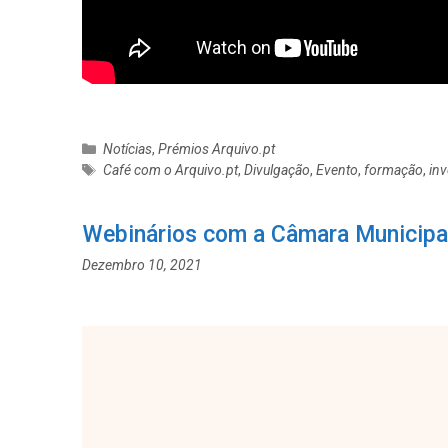
C
Notícias
,
Prémios Arquivo.pt
a
E
Café com o Arquivo.pt
,
Divulgação
,
Evento
,
formação
,
in
t
t
e
i
Webinários com a Câmara Municipal 
g
q
o
u
Dezembro 10, 2021
r
e
i
t
a
a
s
s