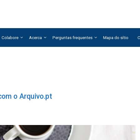
Colabore
Acerca
Perguntas frequentes
Mapa do sítio
C
com o Arquivo.pt