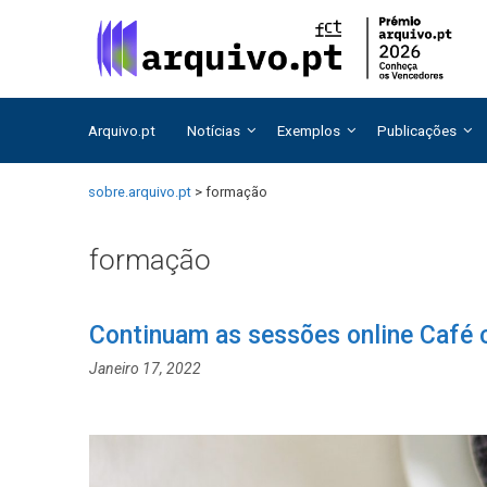
Saltar
Saltar
para
para
o
o
conteúdo
conteúdo
Arquivo.pt
Notícias
Exemplos
Publicações
sobre.arquivo.pt
>
formação
formação
Continuam as sessões online Café 
Janeiro 17, 2022