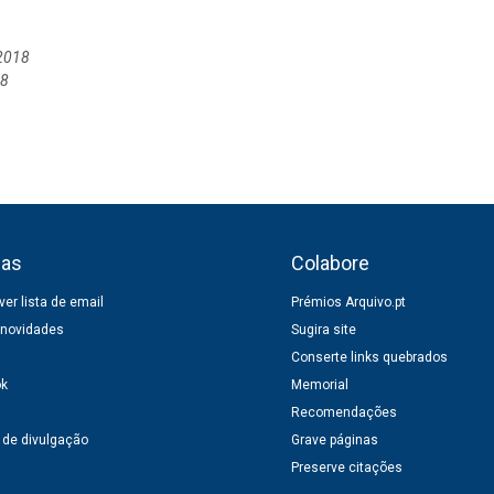
2018
18
ias
Colabore
er lista de email
Prémios Arquivo.pt
 novidades
Sugira site
Conserte links quebrados
ok
Memorial
Recomendações
 de divulgação
Grave páginas
Preserve citações