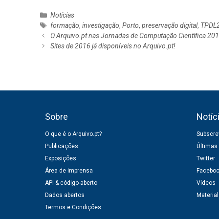
C
Notícias
a
E
formação
,
investigação
,
Porto
,
preservação digital
,
TPDL
N
t
t
O Arquivo.pt nas Jornadas de Computação Científica 20
a
e
i
Sites de 2016 já disponíveis no Arquivo.pt!
v
g
q
e
o
u
g
r
e
a
i
t
ç
a
a
ã
s
s
Sobre
Notíc
o
d
O que é o Arquivo.pt?
Subscrev
e
Publicações
Últimas
a
r
Exposições
Twitter
t
Área de imprensa
Facebo
i
API & código-aberto
Vídeos
g
Dados abertos
Material
o
Termos e Condições
s