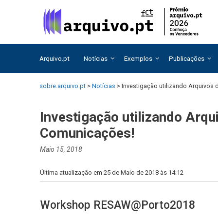
Saltar
Saltar
para
para
o
o
conteúdo
conteúdo
Arquivo.pt
Notícias
Exemplos
Publicações
sobre.arquivo.pt
>
Notícias
>
Investigação utilizando Arquivos
Investigação utilizando Arqu
Comunicações!
Maio 15, 2018
Última atualização em 25 de Maio de 2018 às 14:12
Workshop RESAW@Porto2018