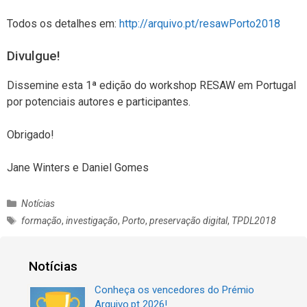
Todos os detalhes em:
http://arquivo.pt/resawPorto2018
Divulgue!
Dissemine esta 1ª edição do workshop RESAW em Portugal
por potenciais autores e participantes.
Obrigado!
Jane Winters e Daniel Gomes
C
Notícias
a
E
formação
,
investigação
,
Porto
,
preservação digital
,
TPDL2018
t
t
e
i
g
q
Notícias
o
u
r
Conheça os vencedores do Prémio
e
i
Arquivo.pt 2026!
t