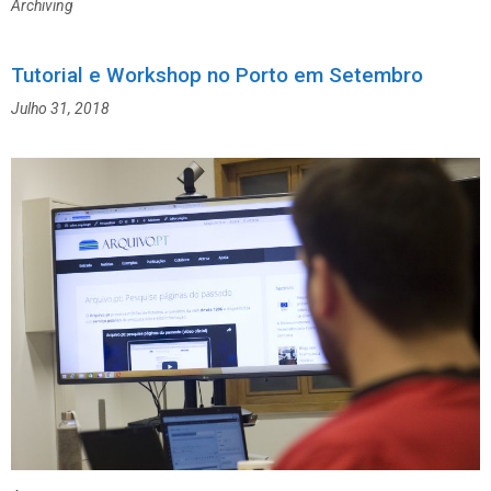
Archiving
e
i
g
q
o
u
Tutorial e Workshop no Porto em Setembro
r
e
Julho 31, 2018
i
t
a
a
s
s