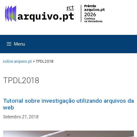
Saltar
Saltar
para
para
o
o
conteúdo
conteúdo
Menu
sobre.arquivo.pt
>
TPDL2018
TPDL2018
Tutorial sobre investigação utilizando arquivos da
web
Setembro 21, 2018