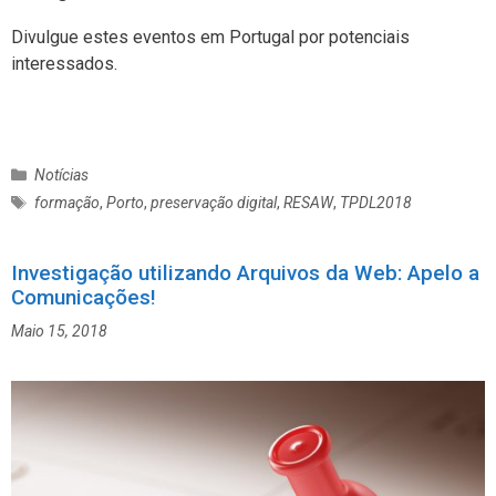
Divulgue estes eventos em Portugal por potenciais
interessados.
C
Notícias
a
E
formação
,
Porto
,
preservação digital
,
RESAW
,
TPDL2018
t
t
e
i
g
Investigação utilizando Arquivos da Web: Apelo a
q
o
Comunicações!
u
r
e
Maio 15, 2018
i
t
a
a
s
s