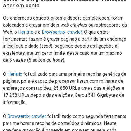
a ter em conta
Os endereços obtidos, antes e depois das eleições, foram
colocados a gravar em dois
web crawlers
ou rastreadores da
Web, o
Heritrix
e o
Browsertrix-crawler
. O que estas
ferramentas fazem é gravar páginas a partir de um endereço
inicial que é dado (
seed
), seguindo depois as ligações aí
existentes, até um certo limite, neste caso até um máximo
de 5 vezes (5 saltos ou
hops
).
O
Heritrix
foi utilizado para uma primeira recolha genérica de
páginas, pois é capaz de processar listas com milhares de
endereços com rapidez: 25 858 URLs antes das eleições e
17 258 URLs depois das eleições. Gerou 541 Gigabytes de
informação.
O
Browsertix-crawler
foi utilizado como segunda ferramenta
para melhorar a recolha de conteúdos dinâmicos. Neste
crawler
a gravação é baseada em
browser
, ou seja, cada