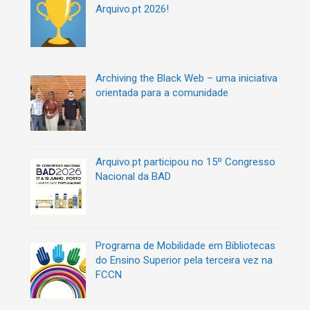
s
s
ã
Arquivo.pt 2026!
o
d
e
a
Archiving the Black Web – uma iniciativa
r
orientada para a comunidade
t
i
g
o
s
Arquivo.pt participou no 15º Congresso
Nacional da BAD
Programa de Mobilidade em Bibliotecas
do Ensino Superior pela terceira vez na
FCCN