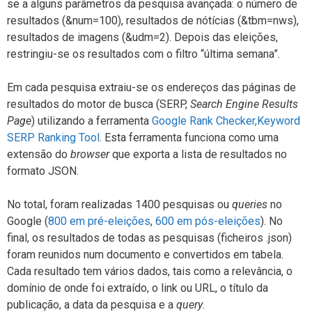
se a alguns parâmetros da pesquisa avançada: o número de
resultados (&num=100), resultados de nótícias (&tbm=nws),
resultados de imagens (&udm=2). Depois das eleições,
restringiu-se os resultados com o filtro “última semana”.
Em cada pesquisa extraiu-se os endereços das páginas de
resultados do motor de busca (SERP,
Search Engine Results
Page
) utilizando a ferramenta
Google Rank Checker,Keyword
SERP Ranking Tool
. Esta ferramenta funciona como uma
extensão do
browser
que exporta a lista de resultados no
formato JSON.
No total, foram realizadas 1400 pesquisas ou
queries
no
Google (
800 em pré-eleições
,
600 em pós-eleições
). No
final, os resultados de todas as pesquisas (ficheiros .json)
foram reunidos num documento e convertidos em tabela.
Cada resultado tem vários dados, tais como a relevância, o
domínio de onde foi extraído, o link ou URL, o título da
publicação, a data da pesquisa e a
query
.