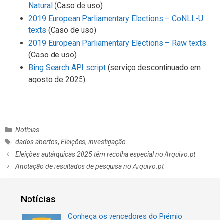
Natural
(Caso de uso)
2019 European Parliamentary Elections – CoNLL-U
texts
(Caso de uso)
2019 European Parliamentary Elections – Raw texts
(Caso de uso)
Bing Search API script
(serviço descontinuado em
agosto de 2025)
C
Notícias
a
E
dados abertos
,
Eleições
,
investigação
t
t
N
Eleições autárquicas 2025 têm recolha especial no Arquivo.pt
e
i
a
Anotação de resultados de pesquisa no Arquivo.pt
g
q
v
o
u
e
r
e
g
Notícias
i
t
a
a
a
ç
Conheça os vencedores do Prémio