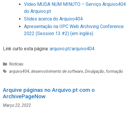
Vídeo MUDA NUM MINUTO – Serviço Arquivo404
do Arquivo.pt
Slides acerca do Arquivo404
Apresentação na IIPC Web Archiving Conference
2022 (Session 13 #2) (em inglês)
Link curto esta página:
arquivo.pt/arquivo404
C
Notícias
a
E
arquivo404
,
desenvolvimento de software
,
Divulgação
,
formação
t
t
e
i
g
Arquive páginas no Arquivo.pt com o
q
o
ArchivePageNow
u
r
e
Março 22, 2022
i
t
a
a
s
s