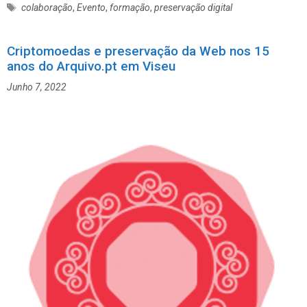
a
E
colaboração
,
Evento
,
formação
,
preservação digital
t
t
e
i
g
Criptomoedas e preservação da Web nos 15
q
o
anos do Arquivo.pt em Viseu
u
r
e
Junho 7, 2022
i
t
a
a
s
s