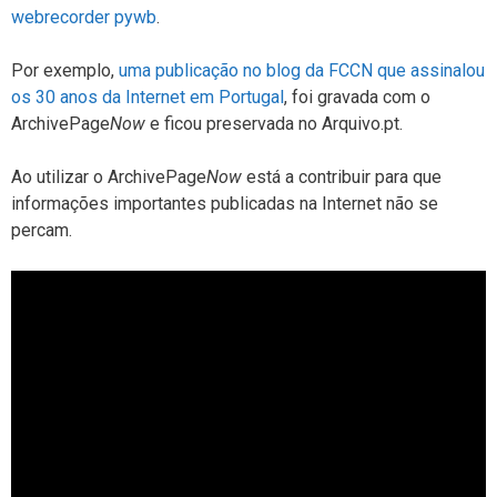
webrecorder pywb
.
Por exemplo,
uma publicação no blog da FCCN que assinalou
os 30 anos da Internet em Portugal
, foi gravada com o
ArchivePage
Now
e ficou preservada no Arquivo.pt.
Ao utilizar o ArchivePage
Now
está a contribuir para que
informações importantes publicadas na Internet não se
percam.