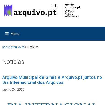
Saltar
Saltar
para
para
o
o
conteúdo
conteúdo
Menu
sobre.arquivo.pt
>
Notícias
Notícias
Arquivo Municipal de Sines e Arquivo.pt juntos no
Dia Internacional dos Arquivos
Junho 24, 2022