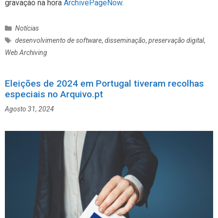
gravação na hora
ArchivePageNow
.
C
Notícias
a
E
desenvolvimento de software
,
disseminação
,
preservação digital
,
t
t
Web Archiving
e
i
g
q
o
u
Eleições de 2024 em Portugal tiveram recolhas
r
e
especiais no Arquivo.pt
i
t
Agosto 31, 2024
a
a
s
s