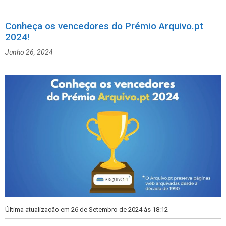
t
t
e
i
g
Conheça os vencedores do Prémio Arquivo.pt
q
o
2024!
u
r
e
Junho 26, 2024
i
t
a
a
s
s
Última atualização em 26 de Setembro de 2024 às 18:12