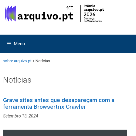
Saltar
Saltar
para
para
o
o
conteúdo
conteúdo
Menu
sobre.arquivo.pt
>
Notícias
Notícias
Grave sites antes que desapareçam com a
ferramenta Browsertrix Crawler
Setembro 13, 2024