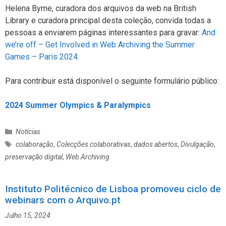
Helena Byrne, curadora dos arquivos da web na British
Library e curadora principal desta coleção, convida todas a
pessoas a enviarem páginas interessantes para gravar:
And
we’re off – Get Involved in Web Archiving the Summer
Games – Paris 2024
.
Para contribuir está disponível o seguinte formulário público:
2024 Summer Olympics & Paralympics
C
Notícias
a
E
colaboração
,
Colecções colaborativas
,
dados abertos
,
Divulgação
,
t
t
preservação digital
,
Web Archiving
e
i
g
q
o
u
Instituto Politécnico de Lisboa promoveu ciclo de
r
e
webinars com o Arquivo.pt
i
t
Julho 15, 2024
a
a
s