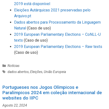
2019 está disponível
Eleições Autárquicas 2021 preservadas pelo
Arquivo.pt
Dados abertos para Processamento da Linguagem
Natural
(Caso de uso)
2019 European Parliamentary Elections – CoNLL-U
texts
(Caso de uso)
2019 European Parliamentary Elections – Raw texts
(Caso de uso)
C
Notícias
a
E
dados abertos
,
Eleições
,
União Europeia
t
t
e
i
g
Portugueses nos Jogos Olímpicos e
q
o
Paralímpicos 2024 em coleção internacional de
u
r
e
websites do IIPC
i
t
Agosto 22, 2024
a
a