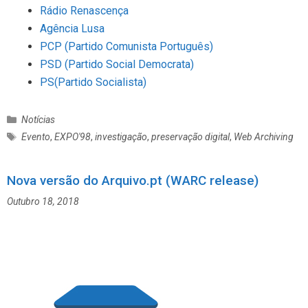
Rádio Renascença
Agência Lusa
PCP (Partido Comunista Português)
PSD (Partido Social Democrata)
PS(Partido Socialista)
C
Notícias
a
E
Evento
,
EXPO'98
,
investigação
,
preservação digital
,
Web Archiving
t
t
e
i
g
Nova versão do Arquivo.pt (WARC release)
q
o
u
Outubro 18, 2018
r
e
i
t
a
a
s
s