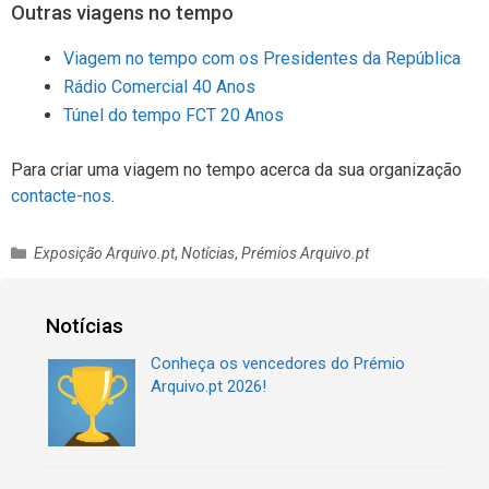
Outras viagens no tempo
Viagem no tempo com os Presidentes da República
Rádio Comercial 40 Anos
Túnel do tempo FCT 20 Anos
Para criar uma viagem no tempo acerca da sua organização
contacte-nos
.
C
Exposição Arquivo.pt
,
Notícias
,
Prémios Arquivo.pt
a
t
e
Notícias
g
Conheça os vencedores do Prémio
o
Arquivo.pt 2026!
r
i
a
s