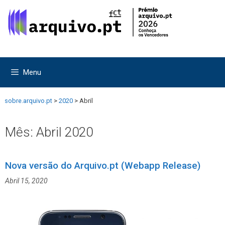
Saltar
Saltar
para
para
o
o
conteúdo
conteúdo
Menu
sobre.arquivo.pt
>
2020
>
Abril
Mês:
Abril 2020
Nova versão do Arquivo.pt (Webapp Release)
Abril 15, 2020