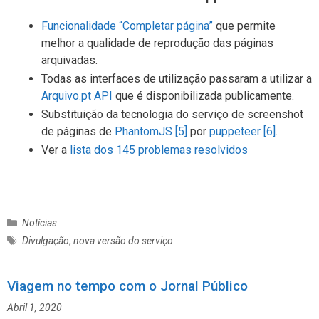
Funcionalidade “Completar página”
que permite
melhor a qualidade de reprodução das páginas
arquivadas.
Todas as interfaces de utilização passaram a utilizar a
Arquivo.pt API
que é disponibilizada publicamente.
Substituição da tecnologia do serviço de screenshot
de páginas de
PhantomJS
[5]
por
puppeteer
[6]
.
Ver a
lista dos 145 problemas resolvidos
C
Notícias
a
E
Divulgação
,
nova versão do serviço
t
t
e
i
g
Viagem no tempo com o Jornal Público
q
o
u
Abril 1, 2020
r
e