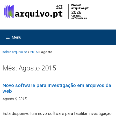
Saltar
Saltar
para
para
o
o
conteúdo
conteúdo
Menu
sobre.arquivo.pt
>
2015
>
Agosto
Mês:
Agosto 2015
Novo software para investigação em arquivos da
web
Agosto 6, 2015
Está disponível um novo software para facilitar investigação