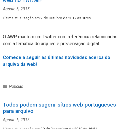
web no Twitter!
o
Agosto 6, 2015
r
i
Última atualização em 2 de Outubro de 2017 às 10:59
a
s
O AWP mantem um Twitter com referências relacionadas
com a temática do arquivo e preservação digital.
Comece a seguir as últimas novidades acerca do
arquivo da web!
C
Notícias
a
t
Todos podem sugerir sítios web portugueses
e
para arquivo
g
o
Agosto 6, 2015
r
i
Última atualização em 20 de Dezembro de 2019 às 16:51