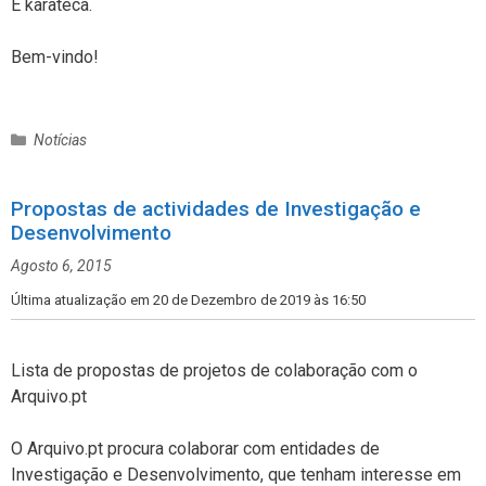
É karateca.
Bem-vindo!
C
Notícias
a
t
Propostas de actividades de Investigação e
e
Desenvolvimento
g
o
Agosto 6, 2015
r
i
Última atualização em 20 de Dezembro de 2019 às 16:50
a
s
Lista de propostas de projetos de colaboração com o
Arquivo.pt
O Arquivo.pt procura colaborar com entidades de
Investigação e Desenvolvimento, que tenham interesse em