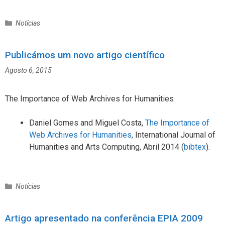
C
Notícias
a
t
Publicámos um novo artigo científico
e
g
Agosto 6, 2015
o
r
i
The Importance of Web Archives for Humanities
a
s
Daniel Gomes and Miguel Costa,
The Importance of
Web Archives for Humanities
,
International Journal of
Humanities and Arts Computing, Abril 2014 (
bibtex
).
C
Notícias
a
t
Artigo apresentado na conferência EPIA 2009
e