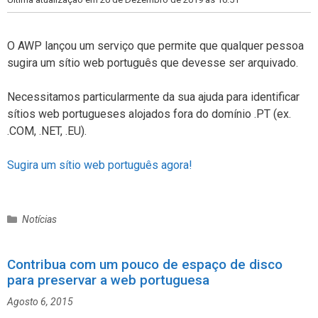
a
s
O AWP lançou um serviço que permite que qualquer pessoa
sugira um sítio web português que devesse ser arquivado.
Necessitamos particularmente da sua ajuda para identificar
sítios web portugueses alojados fora do domínio .PT (ex.
.COM, .NET, .EU).
Sugira um sítio web português agora!
C
Notícias
a
t
Contribua com um pouco de espaço de disco
e
para preservar a web portuguesa
g
o
Agosto 6, 2015
r