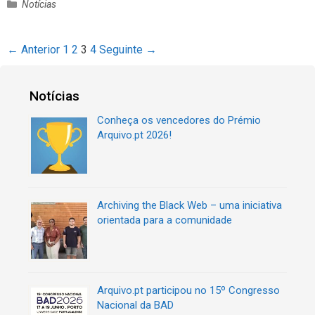
C
Notícias
a
t
e
N
← Anterior
1
2
3
4
Seguinte →
g
a
o
v
r
Notícias
e
i
g
Conheça os vencedores do Prémio
a
a
Arquivo.pt 2026!
s
ç
ã
o
d
Archiving the Black Web – uma iniciativa
e
orientada para a comunidade
a
r
t
i
Arquivo.pt participou no 15º Congresso
g
Nacional da BAD