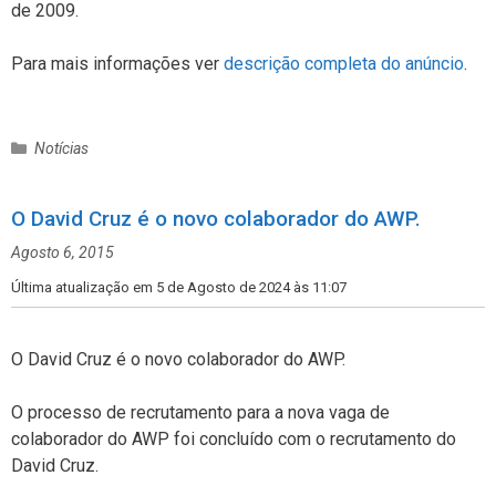
de 2009.
Para mais informações ver
descrição completa do anúncio
.
C
Notícias
a
t
O David Cruz é o novo colaborador do AWP.
e
g
Agosto 6, 2015
o
r
Última atualização em 5 de Agosto de 2024 às 11:07
i
a
s
O David Cruz é o novo colaborador do AWP.
O processo de recrutamento para a nova vaga de
colaborador do AWP foi concluído com o recrutamento do
David Cruz.