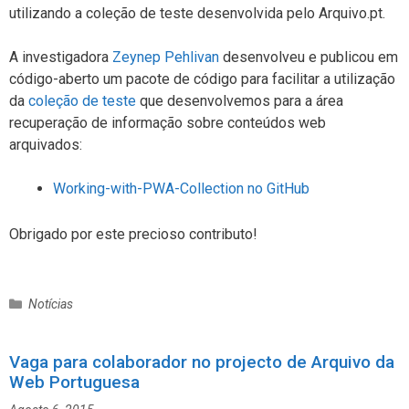
utilizando a coleção de teste desenvolvida pelo Arquivo.pt.
A investigadora
Zeynep Pehlivan
desenvolveu e publicou em
código-aberto um pacote de código para facilitar a utilização
da
coleção de teste
que desenvolvemos para a área
recuperação de informação sobre conteúdos web
arquivados:
Working-with-PWA-Collection no GitHub
Obrigado por este precioso contributo!
C
Notícias
a
t
Vaga para colaborador no projecto de Arquivo da
e
Web Portuguesa
g
o