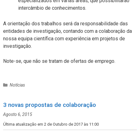
especializados em várias áreas, que possibilitarão
intercâmbio de conhecimentos.
A orientação dos trabalhos será da responsabilidade das
entidades de investigação, contando com a colaboração da
nossa equipa científica com experiência em projetos de
investigação.
Note-se, que não se tratam de ofertas de emprego.
C
Notícias
a
t
3 novas propostas de colaboração
e
g
Agosto 6, 2015
o
r
Última atualização em 2 de Outubro de 2017 às 11:00
i
a