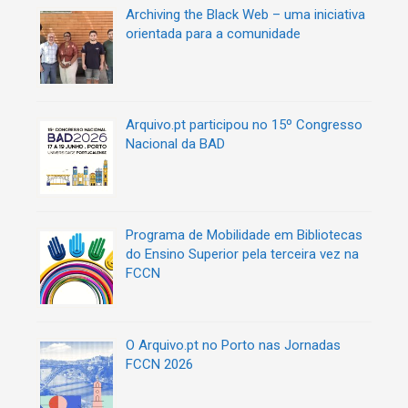
Archiving the Black Web – uma iniciativa
r
orientada para a comunidade
t
i
g
o
s
Arquivo.pt participou no 15º Congresso
Nacional da BAD
Programa de Mobilidade em Bibliotecas
do Ensino Superior pela terceira vez na
FCCN
O Arquivo.pt no Porto nas Jornadas
FCCN 2026