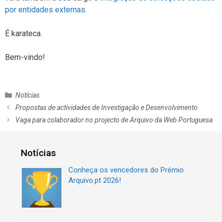
por entidades externas
.
É karateca.
Bem-vindo!
C
Notícias
a
N
Propostas de actividades de Investigação e Desenvolvimento
t
a
Vaga para colaborador no projecto de Arquivo da Web Portuguesa
e
v
g
e
o
g
Notícias
r
a
i
ç
Conheça os vencedores do Prémio
a
ã
Arquivo.pt 2026!
s
o
d
e
a