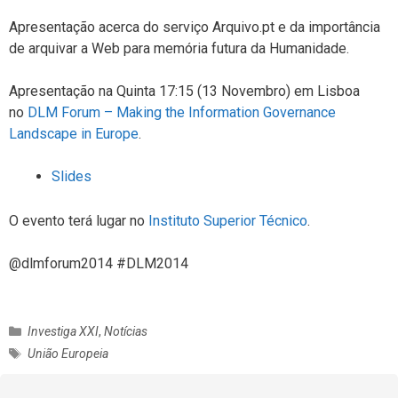
Apresentação acerca do serviço Arquivo.pt e da importância
de arquivar a Web para memória futura da Humanidade.
Apresentação na Quinta 17:15 (13 Novembro) em Lisboa
no
DLM Forum – Making the Information Governance
Landscape in Europe
.
Slides
O evento terá lugar no
Instituto Superior Técnico
.
@dlmforum2014 #DLM2014
C
Investiga XXI
,
Notícias
a
E
União Europeia
t
t
e
i