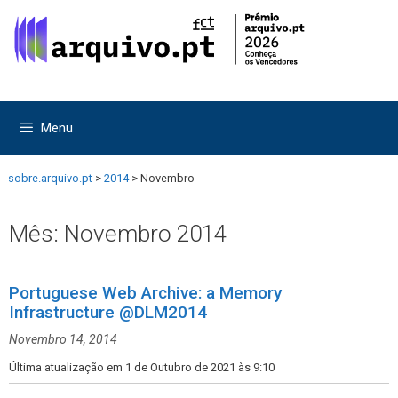
Saltar
Saltar
para
para
o
o
conteúdo
conteúdo
Menu
sobre.arquivo.pt
>
2014
>
Novembro
Mês:
Novembro 2014
Portuguese Web Archive: a Memory
Infrastructure @DLM2014
Novembro 14, 2014
Última atualização em 1 de Outubro de 2021 às 9:10