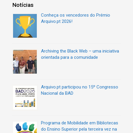
g
q
Notícias
o
u
r
Conheça os vencedores do Prémio
e
i
Arquivo.pt 2026!
t
a
a
s
s
Archiving the Black Web – uma iniciativa
orientada para a comunidade
Arquivo.pt participou no 15º Congresso
Nacional da BAD
Programa de Mobilidade em Bibliotecas
do Ensino Superior pela terceira vez na