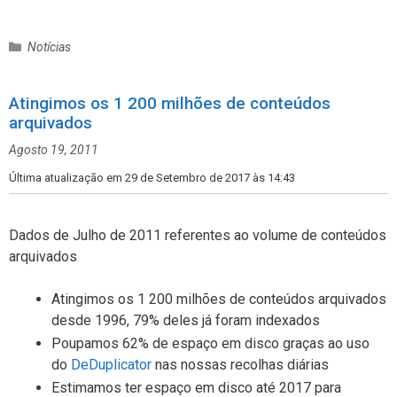
C
Notícias
a
t
Atingimos os 1 200 milhões de conteúdos
e
arquivados
g
o
Agosto 19, 2011
r
i
Última atualização em 29 de Setembro de 2017 às 14:43
a
s
Dados de Julho de 2011 referentes ao volume de conteúdos
arquivados
Atingimos os 1 200 milhões de conteúdos arquivados
desde 1996, 79% deles já foram indexados
Poupamos 62% de espaço em disco graças ao uso
do
DeDuplicator
nas nossas recolhas diárias
Estimamos ter espaço em disco até 2017 para