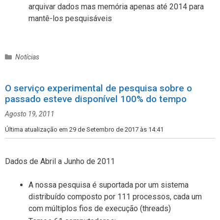
arquivar dados mas memória apenas até 2014 para
mantê-los pesquisáveis
C
Notícias
a
t
O serviço experimental de pesquisa sobre o
e
passado esteve disponível 100% do tempo
g
o
Agosto 19, 2011
r
i
Última atualização em 29 de Setembro de 2017 às 14:41
a
s
Dados de Abril a Junho de 2011
A nossa pesquisa é suportada por um sistema
distribuído composto por 111 processos, cada um
com múltiplos fios de execução (threads)