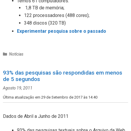
Temos 61 computadores:
1,8 TB de memória;
122 processadores (488
cores
);
348 discos (320 TB)
Experimentar pesquisa sobre o passado
C
Notícias
a
t
93% das pesquisas são respondidas em menos
e
de 5 segundos
g
o
Agosto 19, 2011
r
i
Última atualização em 29 de Setembro de 2017 às 14:40
a
s
Dados de Abril a Junho de 2011
93% das pesquisas textuais sobre o Arquivo da Web