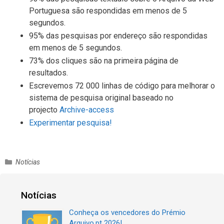
Portuguesa são respondidas em menos de 5
segundos.
95% das pesquisas por endereço são respondidas
em menos de 5 segundos.
73% dos cliques são na primeira página de
resultados.
Escrevemos 72 000 linhas de código para melhorar o
sistema de pesquisa original baseado no
projecto
Archive-access
Experimentar pesquisa!
C
Notícias
a
t
e
Notícias
g
Conheça os vencedores do Prémio
o
Arquivo.pt 2026!
r