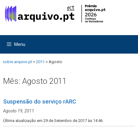
Saltar
Saltar
para
para
o
o
conteúdo
conteúdo
Menu
sobre.arquivo.pt
>
2011
>
Agosto
Mês:
Agosto 2011
Suspensão do serviço rARC
Agosto 19, 2011
Última atualização em 29 de Setembro de 2017 às 14:46