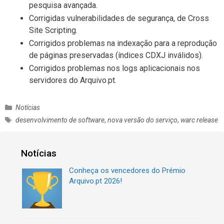
pesquisa avançada.
Corrigidas vulnerabilidades de segurança, de Cross
Site Scripting.
Corrigidos problemas na indexação para a reprodução
de páginas preservadas (índices CDXJ inválidos).
Corrigidos problemas nos logs aplicacionais nos
servidores do Arquivo.pt.
C
Notícias
a
E
desenvolvimento de software
,
nova versão do serviço
,
warc release
t
t
e
i
g
q
Notícias
o
u
r
Conheça os vencedores do Prémio
e
i
Arquivo.pt 2026!
t
a
a
s
s