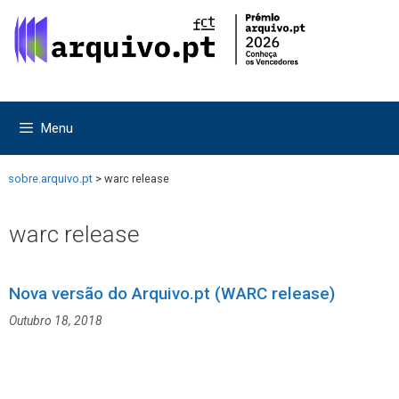
Saltar
Saltar
para
para
o
o
conteúdo
conteúdo
Menu
sobre.arquivo.pt
>
warc release
warc release
Nova versão do Arquivo.pt (WARC release)
Outubro 18, 2018