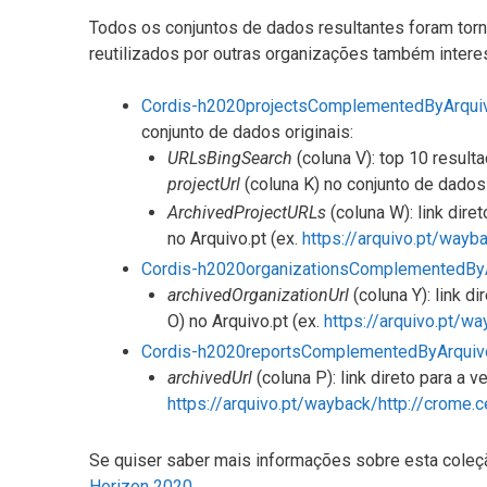
Todos os conjuntos de dados resultantes foram tor
reutilizados por outras organizações também intere
Cordis-h2020projectsComplementedByArquiv
conjunto de dados originais:
URLsBingSearch
(coluna V): top 10
result
projectUrl
(coluna K) no conjunto de dados
ArchivedProjectURLs
(coluna W): link dir
no Arquivo.pt (ex.
https://arquivo.pt/wayb
Cordis-h2020organizationsComplementedByA
archivedOrganizationUrl
(coluna Y): link 
O)
no Arquivo.pt (ex.
https://arquivo.pt/w
Cordis-h2020reportsComplementedByArquiv
archivedUrl
(coluna P): link direto para a
https://arquivo.pt/wayback/http://crome.c
Se quiser saber mais informações sobre esta coleç
Horizon 2020
.