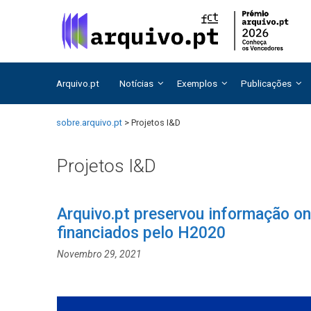
Saltar
Saltar
para
para
o
o
conteúdo
conteúdo
Arquivo.pt
Notícias
Exemplos
Publicações
sobre.arquivo.pt
>
Projetos I&D
Projetos I&D
Arquivo.pt preservou informação on
financiados pelo H2020
Novembro 29, 2021