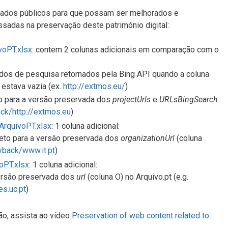
nados públicos para que possam ser melhorados e
ssadas na preservação deste património digital:
oPT.xlsx
: contem 2 colunas adicionais em comparação com o
ados de pesquisa retornados pela Bing API quando a coluna
 estava vazia (ex.
http://extmos.eu/
)
eto para a versão preservada dos
projectUrls
e
URLsBingSearch
ack/http://extmos.eu
)
rquivoPT.xlsx
: 1 coluna adicional:
direto para a versão preservada dos
organizationUrl
(coluna
ayback/www.it.pt
)
oPT.xlsx
: 1 coluna adicional:
 versão preservada dos
url
(coluna O)
no Arquivo.pt (e.g.
es.uc.pt
)
ão, assista ao vídeo
Preservation of web content related to