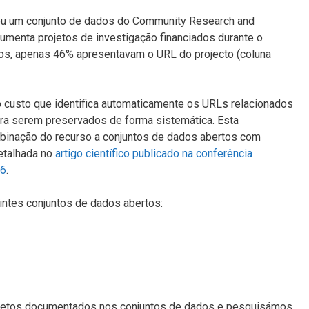
u um conjunto de dados do Community Research and
menta projetos de investigação financiados durante o
os, apenas 46% apresentavam o URL do projecto (coluna
 custo que identifica automaticamente os URLs relacionados
ara serem preservados de forma sistemática.
Esta
mbinação do recurso a conjuntos de dados abertos com
etalhada no
artigo científico publicado na conferência
16
.
ntes conjuntos de dados abertos:
rojetos documentados nos conjuntos de dados e pesquisámos