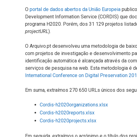
O
portal de dados abertos da União Europeia
publico
Development Information Service (CORDIS) que docu
programa H2020. Porém, dos 31 129 projetos listad
projectURL
).
O Arquivo.pt desenvolveu uma metodologia de baixo
com projetos de investigação e desenvolvimento p
identificação automática é alcançada através da co
serviços de pesquisa na web. Esta metodologia é d
International Conference on Digital Preservation 20
Em suma, extraímos 270 650 URLs únicos dos segui
Cordis-h2020organizations.xlsx
Cordis-h2020reports.xlsx
Cordis-h2020projects.xlsx
Em seguida, extraímos o acrónimo e o título dos p