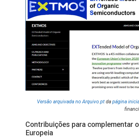
Versão arquivada no Arquivo.pt
da
página inic
financ
Contribuições para complementar o
Europeia