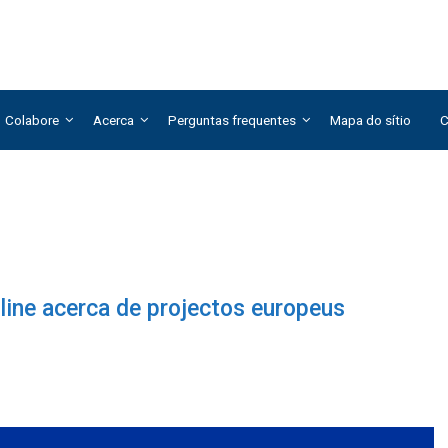
Colabore
Acerca
Perguntas frequentes
Mapa do sítio
C
line acerca de projectos europeus