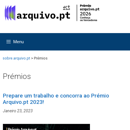
Saltar
Saltar
para
para
o
o
conteúdo
conteúdo
Menu
sobre.arquivo.pt
>
Prémios
Prémios
Prepare um trabalho e concorra ao Prémio
Arquivo.pt 2023!
Janeiro 23, 2023