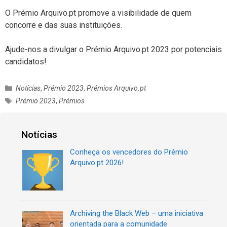
O Prémio Arquivo.pt promove a visibilidade de quem
concorre e das suas instituições.
Ajude-nos a divulgar o Prémio Arquivo.pt 2023 por potenciais
candidatos!
C
Notícias
,
Prémio 2023
,
Prémios Arquivo.pt
a
E
Prémio 2023
,
Prémios
t
t
e
i
g
q
Notícias
o
u
r
Conheça os vencedores do Prémio
e
i
Arquivo.pt 2026!
t
a
a
s
s
Archiving the Black Web – uma iniciativa
orientada para a comunidade