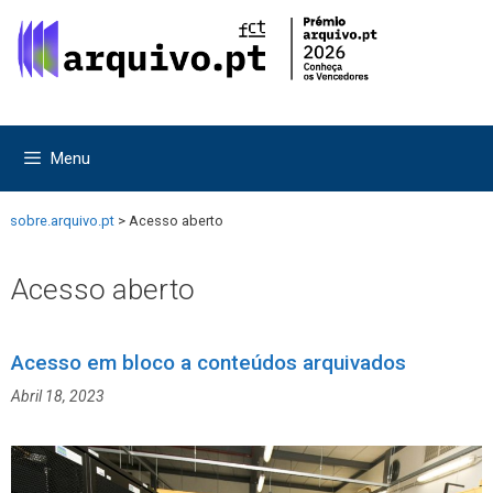
Saltar
Saltar
para
para
o
o
conteúdo
conteúdo
Menu
sobre.arquivo.pt
>
Acesso aberto
Acesso aberto
Acesso em bloco a conteúdos arquivados
Abril 18, 2023