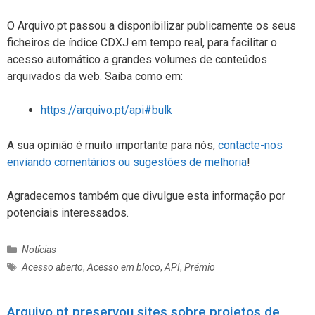
O Arquivo.pt passou a disponibilizar publicamente os seus
ficheiros de índice CDXJ em tempo real, para facilitar o
acesso automático a grandes volumes de conteúdos
arquivados da web. Saiba como em:
https://arquivo.pt/api#bulk
A sua opinião é muito importante para nós,
contacte-nos
enviando comentários ou sugestões de melhoria
!
Agradecemos também que divulgue esta informação por
potenciais interessados.
C
Notícias
a
E
Acesso aberto
,
Acesso em bloco
,
API
,
Prémio
t
t
e
i
g
Arquivo.pt preservou sites sobre projetos de
q