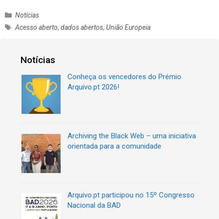
C
Notícias
a
E
Acesso aberto
,
dados abertos
,
União Europeia
t
t
e
i
g
q
Notícias
o
u
r
Conheça os vencedores do Prémio
e
i
Arquivo.pt 2026!
t
a
a
s
s
Archiving the Black Web – uma iniciativa
orientada para a comunidade
Arquivo.pt participou no 15º Congresso
Nacional da BAD