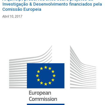
o
Investigação & Desenvolvimento financiados pela
u
r
e
Comissão Europeia
i
t
Abril 10, 2017
a
a
s
s