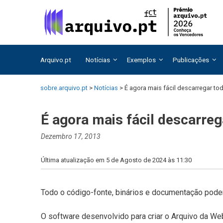
Saltar
Saltar
para
para
o
o
conteúdo
conteúdo
Arquivo.pt
Notícias
Exemplos
Publicações
sobre.arquivo.pt
>
Notícias
>
É agora mais fácil descarregar to
É agora mais fácil descarre
Dezembro 17, 2013
Última atualização em 5 de Agosto de 2024 às 11:30
Todo o código-fonte, binários e documentação pod
O software desenvolvido para criar o Arquivo da We