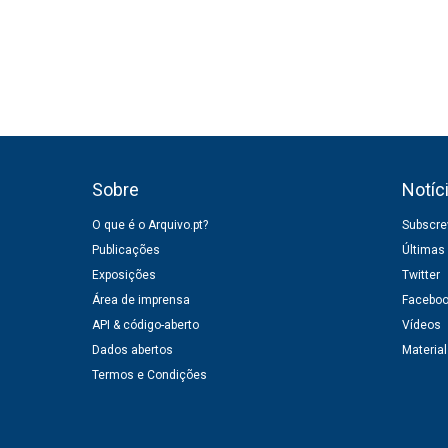
g
o
a
r
ç
i
ã
a
o
s
d
e
a
r
Sobre
Notíc
t
i
O que é o Arquivo.pt?
Subscrev
g
Publicações
Últimas
o
Exposições
Twitter
s
Área de imprensa
Facebo
API & código-aberto
Vídeos
Dados abertos
Material
Termos e Condições