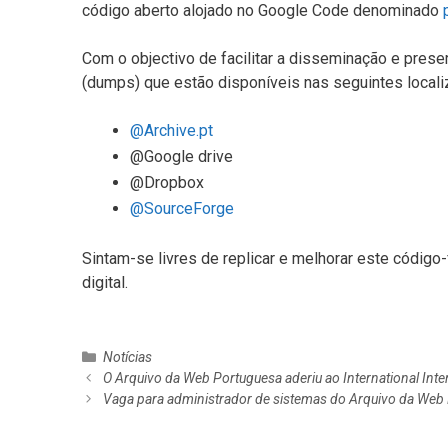
código aberto alojado no Google Code denominado
Com o objectivo de facilitar a disseminação e pres
(dumps) que estão disponíveis nas seguintes localiz
@Archive.pt
@Google drive
@Dropbox
@SourceForge
Sintam-se livres de replicar e melhorar este código
digital.
C
Notícias
N
a
O Arquivo da Web Portuguesa aderiu ao International Int
a
t
Vaga para administrador de sistemas do Arquivo da Web
v
e
e
g