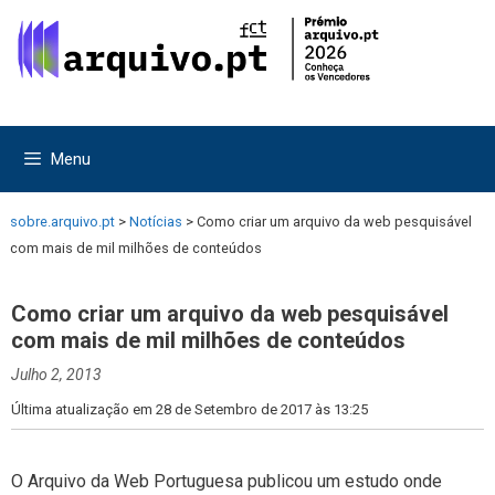
Saltar
Saltar
para
para
o
o
conteúdo
conteúdo
Menu
sobre.arquivo.pt
>
Notícias
>
Como criar um arquivo da web pesquisável
com mais de mil milhões de conteúdos
Como criar um arquivo da web pesquisável
com mais de mil milhões de conteúdos
Julho 2, 2013
Última atualização em 28 de Setembro de 2017 às 13:25
O Arquivo da Web Portuguesa publicou um estudo onde