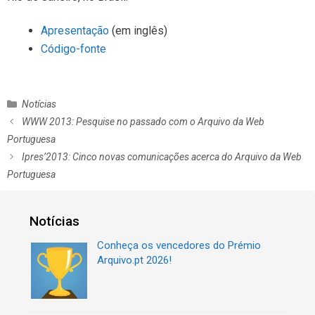
Apresentação
(em inglês)
Código-fonte
C
Notícias
a
N
WWW 2013: Pesquise no passado com o Arquivo da Web
t
a
Portuguesa
e
v
Ipres’2013: Cinco novas comunicações acerca do Arquivo da Web
g
e
Portuguesa
o
g
r
a
i
ç
Notícias
a
ã
s
o
Conheça os vencedores do Prémio
d
Arquivo.pt 2026!
e
a
r
t