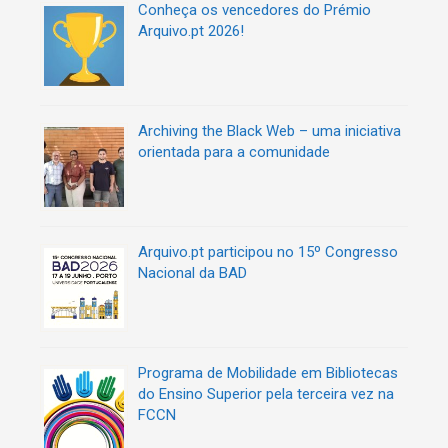
ã
Conheça os vencedores do Prémio
s
o
Arquivo.pt 2026!
d
e
a
r
t
Archiving the Black Web – uma iniciativa
i
orientada para a comunidade
g
o
s
Arquivo.pt participou no 15º Congresso
Nacional da BAD
Programa de Mobilidade em Bibliotecas
do Ensino Superior pela terceira vez na
FCCN