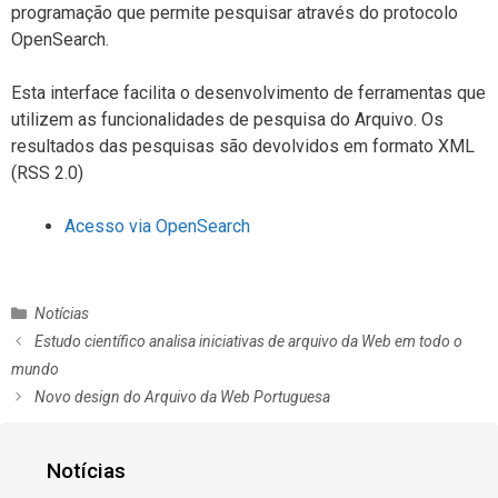
programação que permite pesquisar através do protocolo
OpenSearch.
Esta interface facilita o desenvolvimento de ferramentas que
utilizem as funcionalidades de pesquisa do Arquivo. Os
resultados das pesquisas são devolvidos em formato XML
(RSS 2.0)
Acesso via OpenSearch
C
Notícias
a
N
Estudo científico analisa iniciativas de arquivo da Web em todo o
t
a
mundo
e
v
Novo design do Arquivo da Web Portuguesa
g
e
o
g
r
a
Notícias
i
ç
a