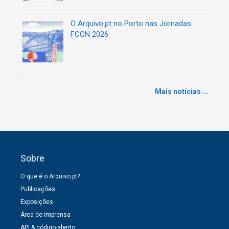
O Arquivo.pt no Porto nas Jornadas
FCCN 2026
Mais notícias ...
Sobre
O que é o Arquivo.pt?
Publicações
Exposições
Área de imprensa
API & código-aberto