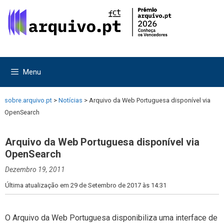
Saltar
Saltar
para
para
o
o
conteúdo
conteúdo
Menu
sobre.arquivo.pt
>
Notícias
>
Arquivo da Web Portuguesa disponível via
OpenSearch
Arquivo da Web Portuguesa disponível via
OpenSearch
Dezembro 19, 2011
Última atualização em 29 de Setembro de 2017 às 14:31
O Arquivo da Web Portuguesa disponibiliza uma interface de