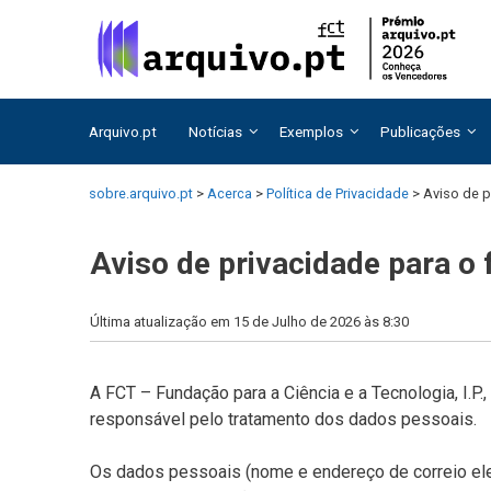
Saltar
Saltar
para
para
o
o
conteúdo
conteúdo
Arquivo.pt
Notícias
Exemplos
Publicações
sobre.arquivo.pt
>
Acerca
>
Política de Privacidade
>
Aviso de p
Aviso de privacidade para o 
Última atualização em 15 de Julho de 2026 às 8:30
A FCT – Fundação para a Ciência e a Tecnologia, I.P.
responsável pelo tratamento dos dados pessoais.
Os dados pessoais (nome e endereço de correio elet